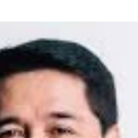
earch
r: